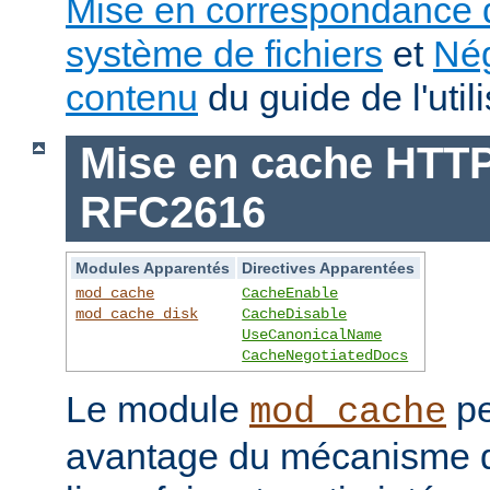
Mise en correspondance 
système de fichiers
et
Nég
contenu
du guide de l'utili
Mise en cache HTTP 
RFC2616
Modules Apparentés
Directives Apparentées
mod_cache
CacheEnable
mod_cache_disk
CacheDisable
UseCanonicalName
CacheNegotiatedDocs
Le module
pe
mod_cache
avantage du mécanisme 