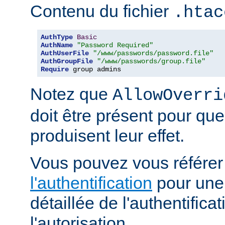
Contenu du fichier
.htac
AuthType
Basic
AuthName
"Password Required"
AuthUserFile
"/www/passwords/password.file"
AuthGroupFile
"/www/passwords/group.file"
Require
 group admins
Notez que
AllowOverri
doit être présent pour que
produisent leur effet.
Vous pouvez vous référe
l'authentification
pour une 
détaillée de l'authentificat
l'autorisation.