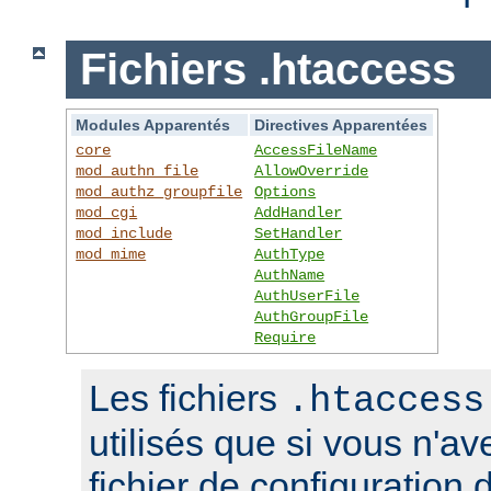
Fichiers .htaccess
Modules Apparentés
Directives Apparentées
core
AccessFileName
mod_authn_file
AllowOverride
mod_authz_groupfile
Options
mod_cgi
AddHandler
mod_include
SetHandler
mod_mime
AuthType
AuthName
AuthUserFile
AuthGroupFile
Require
Les fichiers
.htaccess
utilisés que si vous n'a
fichier de configuration 