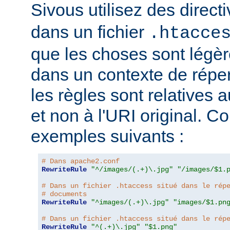
Sivous utilisez des direct
dans un fichier
.htacce
que les choses sont légèr
dans un contexte de répert
les règles sont relatives a
et non à l'URI original. C
exemples suivants :
# Dans apache2.conf
RewriteRule
"^/images/(.+)\.jpg"
"/images/$1.
# Dans un fichier .htaccess situé dans le rép
# documents
RewriteRule
"^images/(.+)\.jpg"
"images/$1.pn
# Dans un fichier .htaccess situé dans le rép
RewriteRule
"^(.+)\.jpg"
"$1.png"