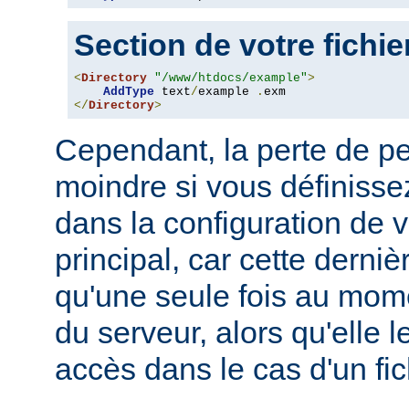
Section de votre fichi
<
Directory
"/www/htdocs/example"
>
AddType
 text
/
example 
.
</
Directory
>
Cependant, la perte de p
moindre si vous définissez
dans la configuration de v
principal, car cette derni
qu'une seule fois au mo
du serveur, alors qu'elle 
accès dans le cas d'un fi