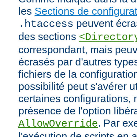
les
Sections de configura
peuvent écras
.htaccess
des sections
<Director
correspondant, mais peu
écrasés par d'autres type
fichiers de la configuratio
possibilité peut s'avérer u
certaines configurations
présence de l'option libér
. Par ex
AllowOverride
l'exécution de scripts en a