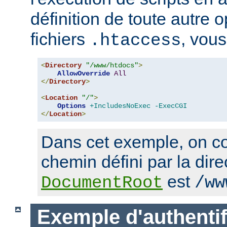
définition de toute autre 
fichiers
, vous
.htaccess
<
Directory
"/www/htdocs"
>
AllowOverride
All
</
Directory
>
<
Location
"/"
>
Options
+IncludesNoExec
-ExecCGI
</
Location
>
Dans cet exemple, on co
chemin défini par la dire
est
DocumentRoot
/ww
Exemple d'authentif