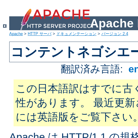
Apach
Apache
>
HTTP サーバ
>
ドキュメンテーション
>
バージョン 2.4
コンテントネゴシエ
翻訳済み言語:
e
この日本語訳はすでに古
性があります。 最近更
には英語版をご覧下さい
Apache は HTTP/1.1