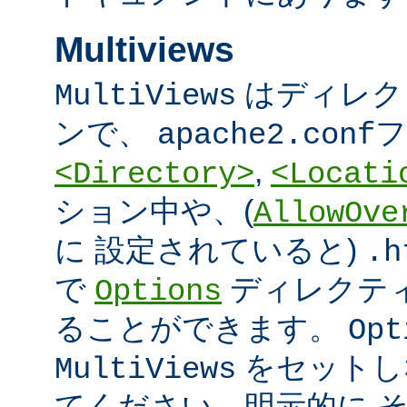
Multiviews
はディレク
MultiViews
ンで、
フ
apache2.conf
,
<Directory>
<Locati
ション中や、(
AllowOve
に 設定されていると)
.h
で
ディレクテ
Options
ることができます。
Opt
をセットし
MultiViews
てください。明示的に 