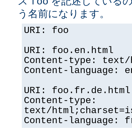
ス
を記述している
foo
う名前になります。
URI: foo
URI: foo.en.html
Content-type: text/
Content-language: e
URI: foo.fr.de.html
Content-type:
text/html;charset=i
Content-language: f