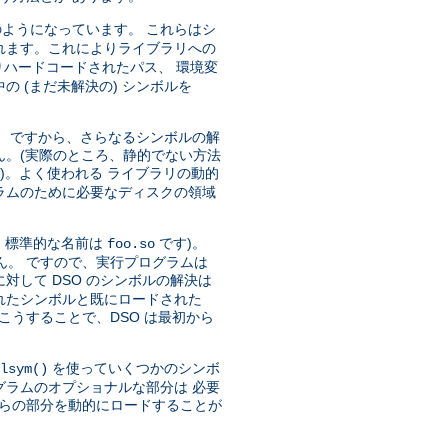
ようになっています。 これらはシ
れます。これによりライブラリへの
ハードコードされたパス、 環境変
 (まだ未解決の) シンボルを
)。 ですから、さらなるシンボルの解
ん。(実際のところ、静的でない方法
)。よく使われる ライブラリの動的
ラムのために必要なディスクの領域
、標準的な名前は
です)。
foo.so
ん。 ですので、実行プログラムは
対して DSO のシンボルの解決は
トされたシンボルと既にロードされた
こうすることで、DSO は最初から
を使っていくつかのシンボ
lsym()
グラムのオプショナルな部分は 必要
れらの部分を動的にロードすることが