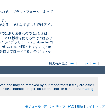
いので、 プラットフォームによって
ます。
要なことがあり、 それは必ずしも絶対アドレ
。
わけではありませんので (たとえば、
に DSO 機構を使えるわけではあり
 ライブラリ (
) と Apache コ
libc
 シンボルのみに制限されます。その他
分自身でロードするかの どちらか
翻訳済み言語:
en
|
fr
|
ja
|
ko
|
tr
ver, and may be removed by our moderators if they are either
r IRC channel, #httpd, on Libera.chat, or sent to our
mailing
モジュール
|
ディレクティブ
|
FAQ
|
用語
|
サイトマップ