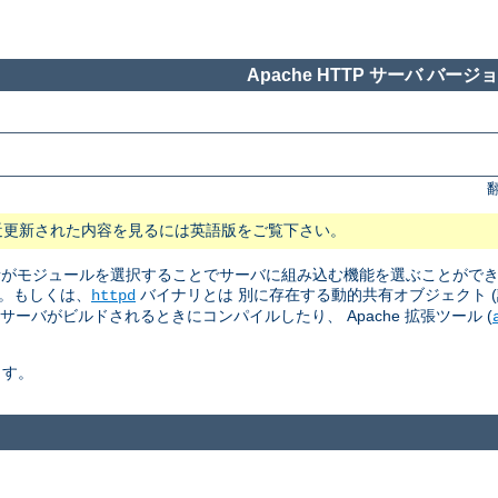
Apache HTTP サーバ バージョン
近更新された内容を見るには英語版をご覧下さい。
 管理者がモジュールを選択することでサーバに組み込む機能を選ぶことがで
。もしくは、
バイナリとは 別に存在する動的共有オブジェクト (訳注: Dyn
httpd
はサーバがビルドされるときにコンパイルしたり、 Apache 拡張ツール (
ます。