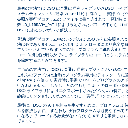
最初の方法では DSO は普通は
共有ライブラリ
や
DSO ライ
ステムディレクトリ (通常
) に存在し、 実行プロ
/usr/lib
参照が実行プログラムの ファイルに書き込まれて、起動時に U
数
により設定されたパス、の中から
LD_LIBRARY_PATH
libf
DSO にあるシンボルで 解決します。
普通は実行プログラム中のシンボルは DSO からは参照されま
決は必要ありません。 シンボルは Unix ローダにより完
でリンクされている すべての実行プログラムに組み込まれて
ロードの利点は明らかです。ライブラリのコードは システム
を節約することができます。
二つめの方法では DSO は普通は
共有オブジェクト
や
DSO 
これらのファイルは通常はプログラム専用のディレクトリに置
を使って 実行時に手動で DSO をプログラムのア
dlopen()
行なわれません。 しかし、その代わりに Unix のローダが 
DSO ライブラリによりエクスポートされたシンボル (特に
静的にリンクされていたかのように、 実行プログラムのシン
最後に、DSO の API を利点を生かすために、プログラムは
ルを解決します。 すなわち: 実行プログラムは必要なすべて
になるまでロードする必要がない (だからメモリも消費しな
できます。