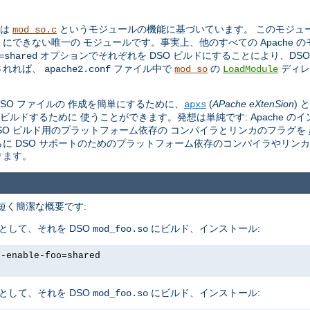
トは
というモジュールの機能に基づいています。 このモジュール 
mod_so.c
O にできない唯一の モジュールです。事実上、他のすべての Apache 
オプションでそれぞれを DSO ビルドにすることにより、DS
=shared
されれば、
ファイル中で
の
ディレ
apache2.conf
mod_so
LoadModule
。
 DSO ファイルの 作成を簡単にするために、
(
APache eXtenSion
)
apxs
をビルドするために 使うことができます。発想は単純です: Apache の
し、DSO ビルド用のプラットフォーム依存の コンパイラとリンカのフラグを
さらに DSO サポートのためのプラットフォーム依存のコンパイラやリン
ります。
、 短く簡潔な概要です:
として、それを DSO
にビルド、インストール:
mod_foo.so
--enable-foo=shared
として、それを DSO
にビルド、インストール:
mod_foo.so