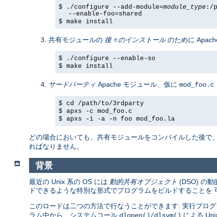
$ ./configure --add-module=
module_type
:/
--enable-foo=shared
$ make install
共有モジュールの
後々のインストール
のために Apach
$ ./configure --enable-so
$ make install
サードパーティ
Apache モジュール、仮に
mod_foo.c
$ cd /path/to/3rdparty
$ apxs -c mod_foo.c
$ apxs -i -a -n foo mod_foo.la
どの場合においても、共有モジュールをコンパイルした後で
ればなりません。
背景
最近の Unix 系の OS には
動的共有オブジェクト
(DSO) 
ドできるような特別な形式でプログラムをビルドすることを 
このロードは二つの方法で行なうことができます: 実行プログ
ラム中から、システムコール
による U
dlopen()/dlsym()