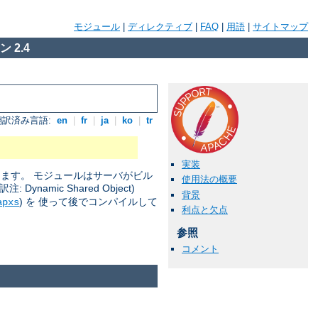
モジュール
|
ディレクティブ
|
FAQ
|
用語
|
サイトマップ
 2.4
翻訳済み言語:
en
|
fr
|
ja
|
ko
|
tr
実装
きます。 モジュールはサーバがビル
使用法の概要
amic Shared Object)
背景
) を 使って後でコンパイルして
apxs
利点と欠点
参照
コメント