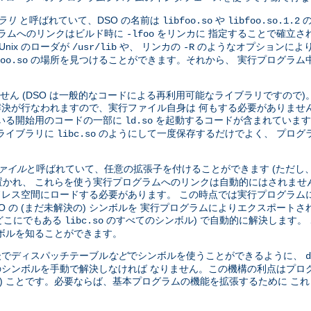
ブラリ
と呼ばれていて、DSO の名前は
や
の
libfoo.so
libfoo.so.1.2
グラムへのリンクはビルド時に
をリンカに 指定することで確立さ
-lfoo
nix のローダが
や、 リンカの
のようなオプションにより
/usr/lib
-R
の場所を見つけることができます。それから、 実行プログラム中の
oo.so
せん (DSO は一般的なコードによる再利用可能なライブラリですので
全な解決が行なわれますので、実行ファイル自身は 何もする必要がありませ
いる開始用のコードの一部に
を起動するコードが含まれています
ld.so
ライブラリに
のようにして一度保存するだけでよく、 プログ
libc.so
ファイル
と呼ばれていて、任意の拡張子を付けることができます (ただし
かれ、 これらを使う実行プログラムへのリンクは自動的にはされませ
ドレス空間にロードする必要があります。 この時点では実行プログラムに
DSO の (まだ未解決の) シンボルを 実行プログラムによりエクスポー
、どこにでもある
のすべてのシンボル) で自動的に解決します。 
libc.so
ボルを知ることができます。
 後でディスパッチテーブル
など
でシンボルを使うことができるように、
d
のシンボルを手動で解決しなければ なりません。この機構の利点はプロ
い) ことです。必要ならば、基本プログラムの機能を拡張するために こ