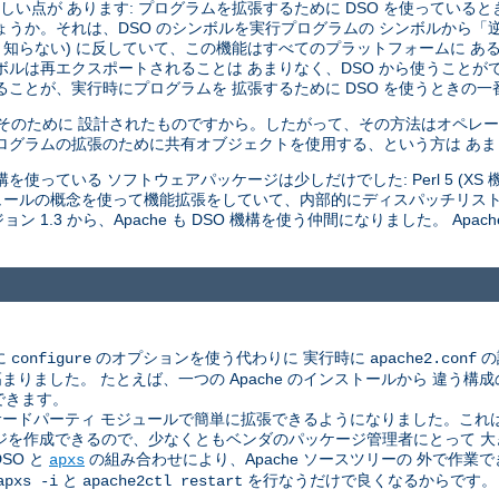
い点が あります: プログラムを拡張するために DSO を使っていると
しょうか。それは、DSO のシンボルを実行プログラムの シンボルから
 知らない) に反していて、この機能はすべてのプラットフォームに あ
ボルは再エクスポートされることは あまりなく、DSO から使うことが
ことが、実行時にプログラムを 拡張するために DSO を使うときの一
はそのために 設計されたものですから。したがって、その方法はオペレー
ログラムの拡張のために共有オブジェクトを使用する、という方は あ
使っている ソフトウェアパッケージは少しだけでした: Perl 5 (XS 機構
 モジュールの概念を使って機能拡張をしていて、内部的にディスパッチリス
 1.3 から、Apache も DSO 機構を使う仲間になりました。 Apac
に
のオプションを使う代わりに 実行時に
の
configure
apache2.conf
した。 たとえば、一つの Apache のインストールから 違う構成のサ
できます。
ドパーティ モジュールで簡単に拡張できるようになりました。これは、A
ジを作成できるので、少なくともベンダのパッケージ管理者にとって 
SO と
の組み合わせにより、Apache ソースツリーの 外で作
apxs
と
を行なうだけで良くなるからです。
apxs -i
apache2ctl restart