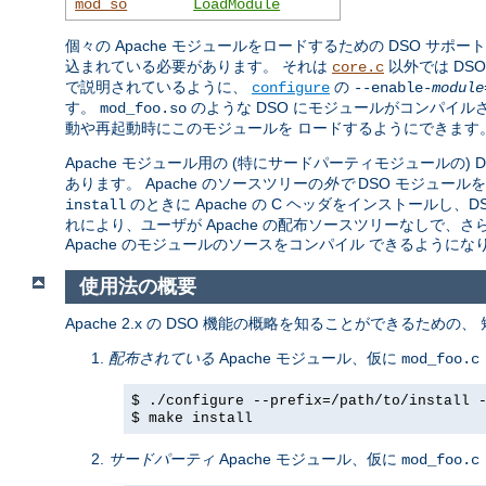
mod_so
LoadModule
個々の Apache モジュールをロードするための DSO サポー
込まれている必要があります。 それは
以外では DS
core.c
で説明されているように、
の
configure
--enable-
module
す。
のような DSO にモジュールがコンパイル
mod_foo.so
動や再起動時にこのモジュールを ロードするようにできます
Apache モジュール用の (特にサードパーティモジュールの)
あります。 Apache のソースツリーの
外で
DSO モジュール
のときに Apache の C ヘッダをインストール
install
れにより、ユーザが Apache の配布ソースツリーなしで、
Apache のモジュールのソースをコンパイル できるようにな
使用法の概要
Apache 2.x の DSO 機能の概略を知ることができるための
配布されている
Apache モジュール、仮に
mod_foo.c
$ ./configure --prefix=/path/to/install 
$ make install
サードパーティ
Apache モジュール、仮に
mod_foo.c