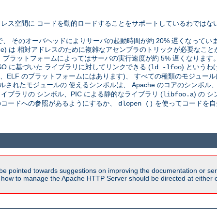
レス空間に コードを動的ロードすることをサポートしているわではな
で、 そのオーバヘッドによりサーバの起動時間が約 20% 遅くなってい
pendent code) は 相対アドレスのために複雑なアセンブラのトリックが必
プラットフォームによってはサーバの実行速度が約 5% 遅くなります
SO に基づいた ライブラリに対してリンクできる (
) という
ld -lfoo
が、ELF のプラットフォームにはあります)、 すべての種類のモジュール
されたモジュールの 使えるシンボルは、 Apache のコアのシンボル、C
ブラリの シンボル、PIC による静的なライブラリ (
) の
libfoo.a
そのコードへの参照があるようにするか、
を使ってコードを自
dlopen ()
be pointed towards suggestions on improving the documentation or ser
n how to manage the Apache HTTP Server should be directed at either ou