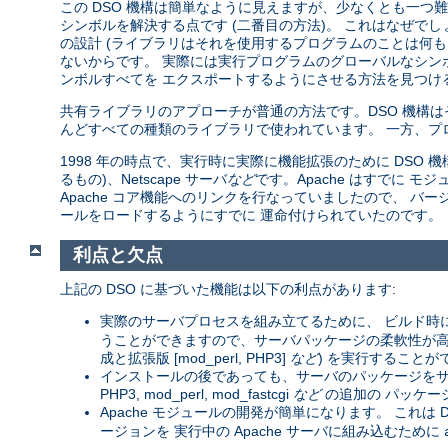
この DSO 機構は簡単なように見えますが、少なくとも一つ難し
シンボルを解決する点です (二番目の方法)。 これはなぜで
の設計 (ライブラリはそれを使用するプログラムのことは何も
ないからです。 実際には実行プログラムのグローバルなシン
ンボルすべてを エクスポートするようにさせる方法を見つける
共有ライブラリのアプローチが普通の方法です。DSO 機構
んどすべての種類のライブラリで使われています。 一方、プ
1998 年の時点で、実行時に実際に機能拡張のために DSO 機構を
るもの)、Netscape サーバ
など
です。Apache はすでに
Apache コア機能へのリンクを行なっていましたので、 バージョン
ールをロードするようにすでに 運命付けられていたのです。
利点と欠点
上記の DSO に基づいた機能は以下の利点があります:
実際のサーバプロセスを組み立てるために、 ビルド時
うことができますので、サーバパッケージの柔軟性が高まりま
成と拡張版 [mod_perl, PHP3]
など
) を実行することが
インストールの後であっても、サーバのパッケージをサー
PHP3, mod_perl, mod_fastcgi
など
の追加の パッケー
Apache モジュールの開発が簡単になります。 これは D
ージョンを 実行中の Apache サーバに組み込むために