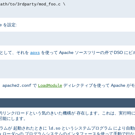
path/to/3rdparty/mod_foo.c \
e を設定:
として、それを
を使って Apache ソースツリーの
外で
DSO にビ
apxs
、
で
ディレクティブを使って Apache 
apache2.conf
LoadModule
の動的リンク/ロードという気のきいた機構が 存在します。これは、実行時
可能にします。
ラムが 起動されたときに
というシステムプログラム により自
ld.so
nix ローダへの プログラムシステムのインタフェースを使って手動で行