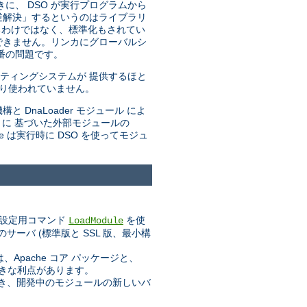
きに、 DSO が実行プログラムから
「逆解決」するというのはライブラリ
るわけではなく、標準化もされてい
できません。リンカにグローバルシ
番の問題です。
ティングシステムが 提供するほと
まり使われていません。
と DnaLoader モジュール によ
トに 基づいた外部モジュールの
he は実行時に DSO を使ってモジュ
設定用コマンド
を使
LoadModule
ーバ (標準版と SSL 版、最小構
pache コア パッケージと、
大きな利点があります。
業でき、開発中のモジュールの新しいバ