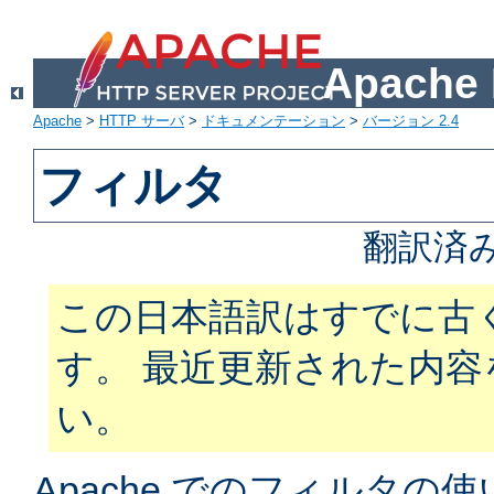
Apach
Apache
>
HTTP サーバ
>
ドキュメンテーション
>
バージョン 2.4
フィルタ
翻訳済
この日本語訳はすでに古
す。 最近更新された内
い。
Apache でのフィルタ