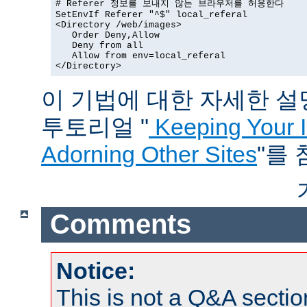
# Referer 정보를 보내지 않는 브라우저를 허용한다

SetEnvIf Referer "^$" local_referal

<Directory /web/images>

   Order Deny,Allow

   Deny from all

   Allow from env=local_referal

</Directory>
이 기법에 대한 자세한 설명은
투토리얼 "
Keeping Your 
Adorning Other Sites
"를
Comments
Notice:
This is not a Q&A sect