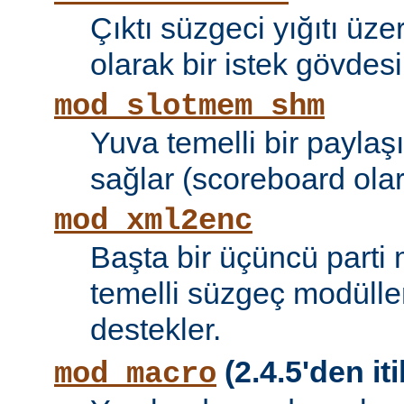
Çıktı süzgeci yığıtı üze
olarak bir istek gövdesi
mod_slotmem_shm
Yuva temelli bir paylaşı
sağlar (scoreboard olara
mod_xml2enc
Başta bir üçüncü parti
temelli süzgeç modüller
destekler.
(2.4.5'den iti
mod_macro