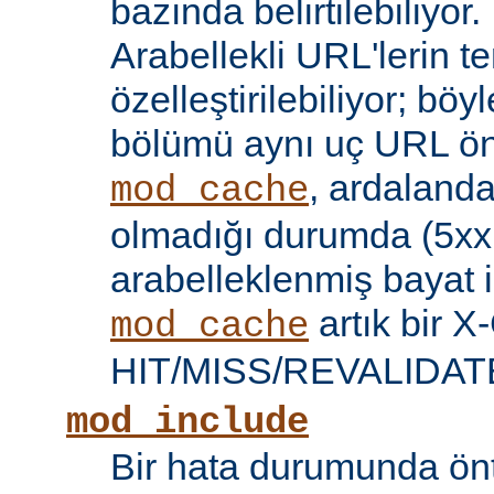
bazında belirtilebiliyor.
Arabellekli URL'lerin t
özelleştirilebiliyor; böy
bölümü aynı uç URL öne
, ardalanda
mod_cache
olmadığı durumda (5xx 
arabelleklenmiş bayat iç
artık bir X
mod_cache
HIT/MISS/REVALIDATE y
mod_include
Bir hata durumunda önt