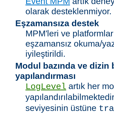
Event MPM
artık deney
olarak desteklenmiyor.
Eşzamansıza destek
MPM'leri ve platformlar
eşzamansız okuma/ya
iyileştirildi.
Modul bazında ve dizin
yapılandırması
artık her mo
LogLevel
yapılandırılabilmektedi
seviyesinin üstüne
tra