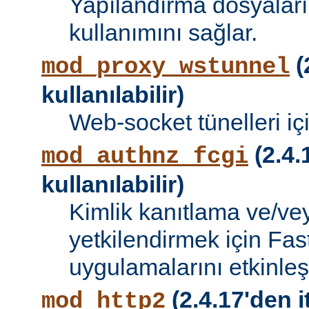
Yapılandırma dosyalar
kullanımını sağlar.
(
mod_proxy_wstunnel
kullanılabilir)
Web-socket tünelleri iç
(2.4.
mod_authnz_fcgi
kullanılabilir)
Kimlik kanıtlama ve/vey
yetkilendirmek için Fa
uygulamalarını etkinleşti
(2.4.17'den i
mod_http2