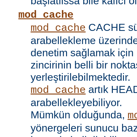
başlatılssa bile kalıcı ol
mod_cache
CACHE sü
mod_cache
arabellekleme üzerind
denetim sağlamak için 
zincirinin belli bir nokt
yerleştirilebilmektedir.
artık HEAD 
mod_cache
arabellekleyebiliyor.
Mümkün olduğunda,
m
yönergeleri sunucu bazı