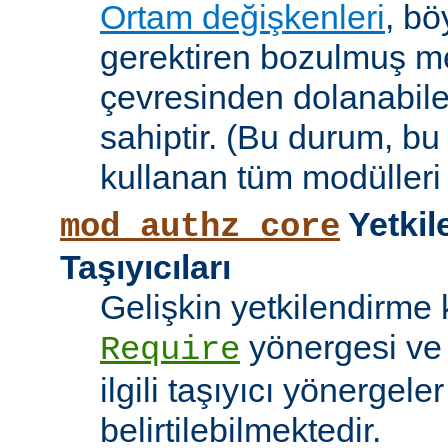
Ortam değişkenleri
, bö
gerektiren bozulmuş me
çevresinden dolanabile
sahiptir. (Bu durum, bu
kullanan tüm modülleri e
Yetkil
mod_authz_core
Taşıyıcıları
Gelişkin yetkilendirme k
yönergesi v
Require
ilgili taşıyıcı yönergele
belirtilebilmektedir.