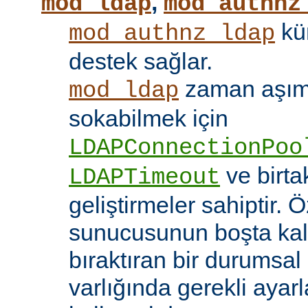
,
mod_ldap
mod_authnz
kü
mod_authnz_ldap
destek sağlar.
zaman aşıml
mod_ldap
sokabilmek için
LDAPConnectionPoo
ve birt
LDAPTimeout
geliştirmeler sahiptir. 
sunucusunun boşta kalm
bıraktıran bir durumsal
varlığında gerekli ayar