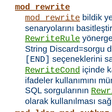
mod_rewrite
bildik 
mod_rewrite
senaryolarını basitleşti
yönerg
RewriteRule
String Discard=sorgu diz
seçeneklerini s
[END]
içinde k
RewriteCond
ifadeler kullanımını mü
SQL sorgularının
Rewr
olarak kullanılması sağ