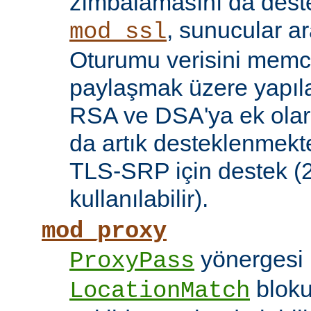
zımbalamasını da deste
, sunucular a
mod_ssl
Oturumu verisini mem
paylaşmak üzere yapılan
RSA ve DSA'ya ek olar
da artık desteklenmekte
TLS-SRP için destek (2.
kullanılabilir).
mod_proxy
yönergesi 
ProxyPass
bloku
LocationMatch