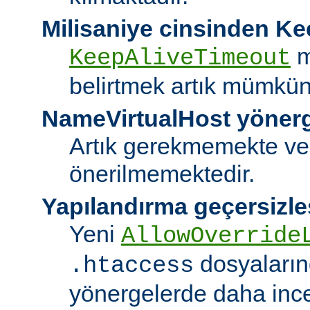
Milisaniye cinsinden K
m
KeepAliveTimeout
belirtmek artık mümkün
NameVirtualHost yöner
Artık gerekmemekte ve
önerilmemektedir.
Yapılandırma geçersizle
Yeni
AllowOverride
dosyalarınd
.htaccess
yönergelerde daha ince