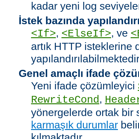
kadar yeni log seviyeler
İstek bazında yapılandı
,
, ve
<If>
<ElseIf>
<
artık HTTP isteklerine 
yapılandırılabilmektedir
Genel amaçlı ifade çözü
Yeni ifade çözümleyici
,
RewriteCond
Heade
yönergelerde ortak bir 
karmaşık durumlar
bel
kılmaktadır.