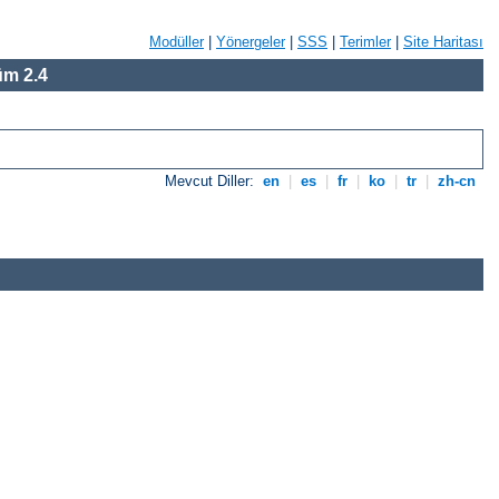
Modüller
|
Yönergeler
|
SSS
|
Terimler
|
Site Haritası
m 2.4
Mevcut Diller:
en
|
es
|
fr
|
ko
|
tr
|
zh-cn