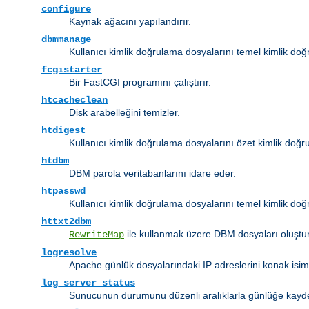
configure
Kaynak ağacını yapılandırır.
dbmmanage
Kullanıcı kimlik doğrulama dosyalarını temel kimlik do
fcgistarter
Bir FastCGI programını çalıştırır.
htcacheclean
Disk arabelleğini temizler.
htdigest
Kullanıcı kimlik doğrulama dosyalarını özet kimlik doğru
htdbm
DBM parola veritabanlarını idare eder.
htpasswd
Kullanıcı kimlik doğrulama dosyalarını temel kimlik doğr
httxt2dbm
ile kullanmak üzere DBM dosyaları oluştur
RewriteMap
logresolve
Apache günlük dosyalarındaki IP adreslerini konak isim
log_server_status
Sunucunun durumunu düzenli aralıklarla günlüğe kayd