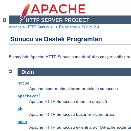
Apache
>
HTTP Sunucusu
>
Belgeleme
>
Sürüm 2.4
Sunucu ve Destek Programları
Bu sayfada Apache HTTP Sunucusuna dahil tüm çalıştırılabilir progr
Dizin
httpd
Apache hiper metin aktarım protokolü sunucusu.
apache2ctl
Apache HTTP Sunucusu denetim arayüzü.
ab
Apache HTTP Sunucusu başarım ölçme aracı.
apxs
Apache HTTP Sunucusu eklenti aracı (APache eXtenSio