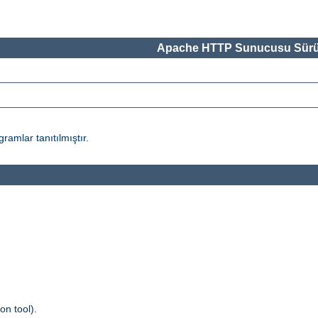
Apache HTTP Sunucusu Sürü
amlar tanıtılmıştır.
n tool).