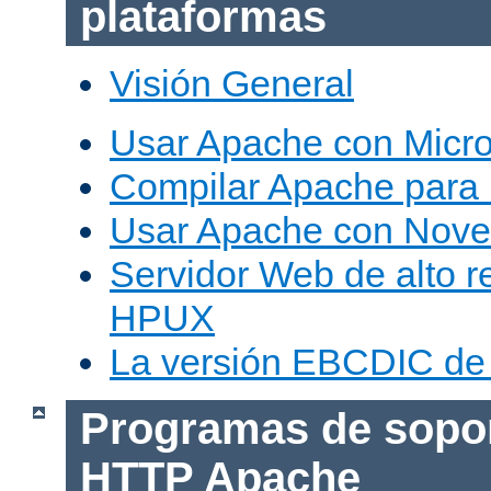
plataformas
Visión General
Usar Apache con Micr
Compilar Apache para
Usar Apache con Nove
Servidor Web de alto r
HPUX
La versión EBCDIC de
Programas de sopor
HTTP Apache