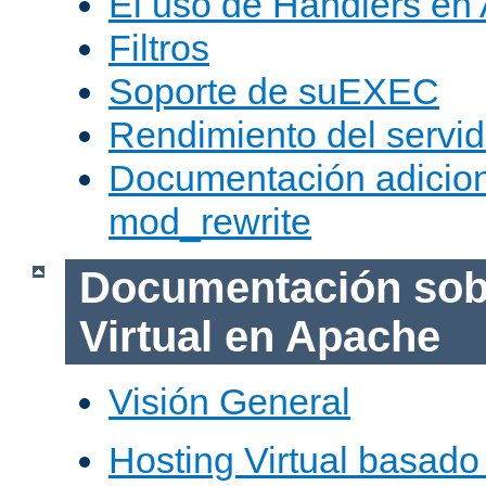
El uso de Handlers en
Filtros
Soporte de suEXEC
Rendimiento del servid
Documentación adicion
mod_rewrite
Documentación sob
Virtual en Apache
Visión General
Hosting Virtual basad