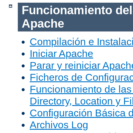
Funcionamiento del
Apache
Compilación e Instala
Iniciar Apache
Parar y reiniciar Apach
Ficheros de Configura
Funcionamiento de las
Directory, Location y Fi
Configuración Básica 
Archivos Log