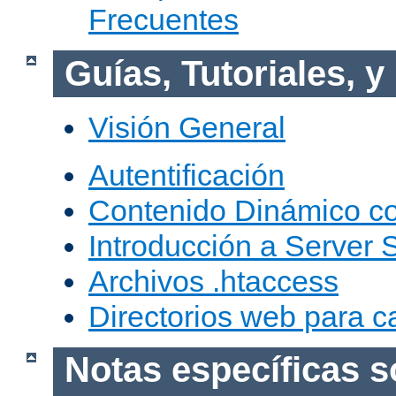
Frecuentes
Guías, Tutoriales, 
Visión General
Autentificación
Contenido Dinámico c
Introducción a Server 
Archivos .htaccess
Directorios web para c
Notas específicas s