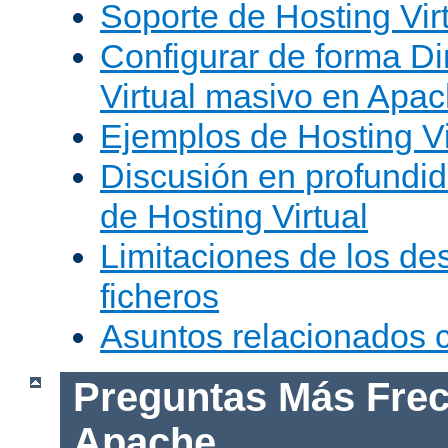
Soporte de Hosting Vir
Configurar de forma Di
Virtual masivo en Apa
Ejemplos de Hosting Vi
Discusión en profundid
de Hosting Virtual
Limitaciones de los de
ficheros
Asuntos relacionados
Preguntas Más Frec
Apache