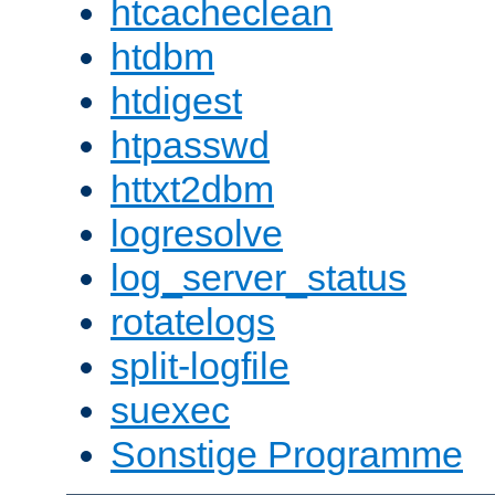
htcacheclean
htdbm
htdigest
htpasswd
httxt2dbm
logresolve
log_server_status
rotatelogs
split-logfile
suexec
Sonstige Programme