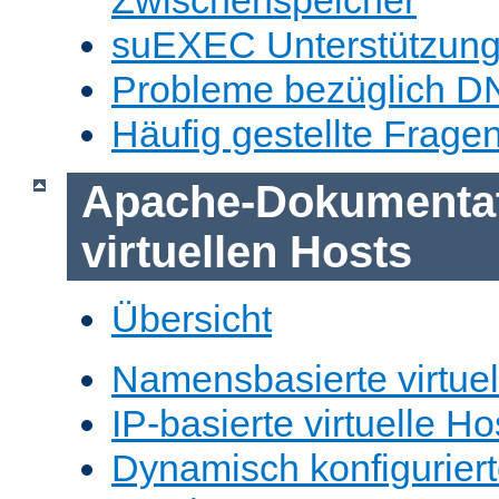
Zwischenspeicher
suEXEC Unterstützun
Probleme bezüglich D
Häufig gestellte Frage
Apache-Dokumentat
virtuellen Hosts
Übersicht
Namensbasierte virtuel
IP-basierte virtuelle Ho
Dynamisch konfiguriert