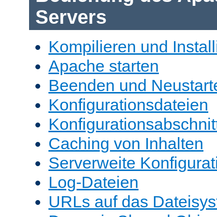
Servers
Kompilieren und Install
Apache starten
Beenden und Neustart
Konfigurationsdateien
Konfigurationsabschnit
Caching von Inhalten
Serverweite Konfigurat
Log-Dateien
URLs auf das Dateisys