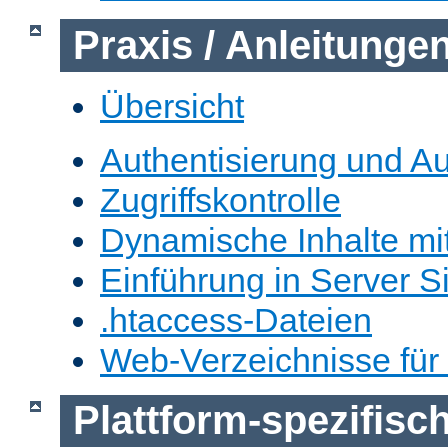
Praxis / Anleitunge
Übersicht
Authentisierung und Au
Zugriffskontrolle
Dynamische Inhalte mi
Einführung in Server S
.htaccess-Dateien
Web-Verzeichnisse für
Plattform-spezifis