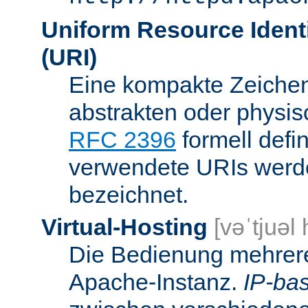
Uniform Resource Identi
(URI)
Eine kompakte Zeichenf
abstrakten oder physis
RFC 2396
formell defi
verwendete URIs werde
bezeichnet.
Virtual-Hosting
[vəˈtjuəl
Die Bedienung mehrere
Apache-Instanz.
IP-bas