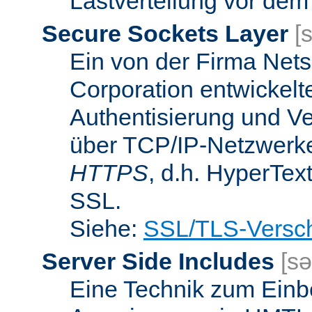
Lastverteilung vor dem
Secure Sockets Layer
[
Ein von der Firma Ne
Corporation entwickelt
Authentisierung und V
über TCP/IP-Netzwerke.
HTTPS
, d.h. HyperTex
SSL.
Siehe:
SSL/TLS-Versch
Server Side Includes
[sə
Eine Technik zum Einb