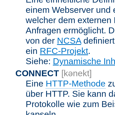
einem Webserver und 
welcher dem externen
Anfragen ermöglicht. Di
von der
NCSA
definier
ein
RFC-Projekt
.
Siehe:
Dynamische Inh
CONNECT
[kənekt]
Eine
HTTP-Methode
zu
über HTTP. Sie kann d
Protokolle wie zum Bei
kapseln.