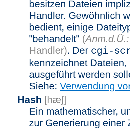
besitzen Dateien impli
Handler. Gewöhnlich w
bedient, einige Dateit
"behandelt"
(
Anm.d.Ü.:
Handler)
. Der
cgi-sc
kennzeichnet Dateien, 
ausgeführt werden soll
Siehe:
Verwendung vo
Hash
[hæʃ]
Ein mathematischer, u
zur Generierung einer 