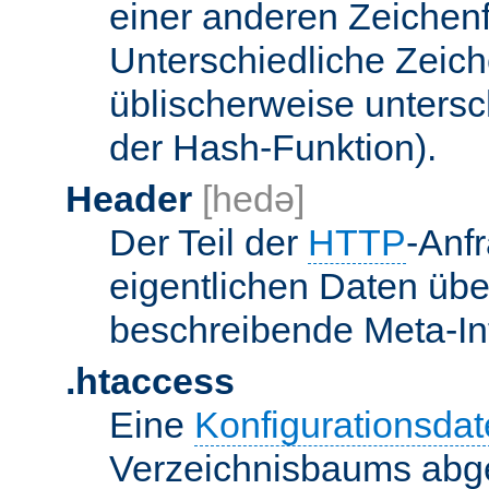
einer anderen Zeichenf
Unterschiedliche Zeic
üblischerweise unters
der Hash-Funktion).
Header
[hedə]
Der Teil der
HTTP
-Anf
eigentlichen Daten über
beschreibende Meta-Inf
.htaccess
Eine
Konfigurationsdat
Verzeichnisbaums abge