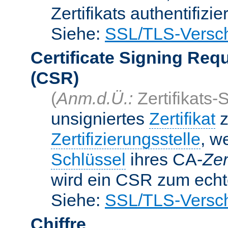
Zertifikats authentifizier
Siehe:
SSL/TLS-Versch
Certificate Signing Req
(CSR)
(
Anm.d.Ü.:
Zertifikats-
unsigniertes
Zertifikat
z
Zertifizierungsstelle
, w
Schlüssel
ihres CA-
Zer
wird ein CSR zum echte
Siehe:
SSL/TLS-Versch
Chiffre