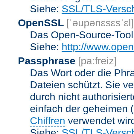
Siehe:
SSL/TLS-Versch
OpenSSL
[ˈəupənɛsɛsˈɛl]
Das Open-Source-Toolk
Siehe:
http://www.open
Passphrase
[paːfreiz]
Das Wort oder die Phra
Dateien schützt. Sie v
durch nicht authorisier
einfach der geheimen (
Chiffren
verwendet wir
Siehe:
SSL/TLS-Versch