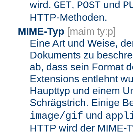
wird.
,
und
GET
POST
P
HTTP-Methoden.
MIME-Typ
[maim tyːp]
Eine Art und Weise, de
Dokuments zu beschrei
ab, dass sein Format d
Extensions entlehnt wu
Haupttyp und einem Unt
Schrägstrich. Einige B
und
image/gif
appl
HTTP wird der MIME-T