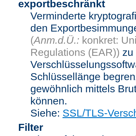
exportbeschränkt
Verminderte kryptograf
den Exportbesimmungen
(
Anm.d.Ü.:
konkret: Uni
Regulations (EAR))
zu 
Verschlüsselungssoftwa
Schlüssellänge begren
gewöhnlich mittels Bru
können.
Siehe:
SSL/TLS-Versch
Filter