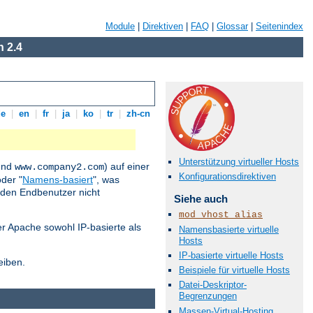
Module
|
Direktiven
|
FAQ
|
Glossar
|
Seitenindex
 2.4
de
|
en
|
fr
|
ja
|
ko
|
tr
|
zh-cn
Unterstützung virtueller Hosts
nd
) auf einer
www.company2.com
Konfigurationsdirektiven
der "
Namens-basiert
", was
 den Endbenutzer nicht
Siehe auch
mod_vhost_alias
der Apache sowohl IP-basierte als
Namensbasierte virtuelle
Hosts
IP-basierte virtuelle Hosts
eiben.
Beispiele für virtuelle Hosts
Datei-Deskriptor-
Begrenzungen
Massen-Virtual-Hosting