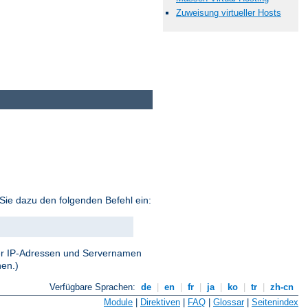
Zuweisung virtueller Hosts
Sie dazu den folgenden Befehl ein:
 der IP-Adressen und Servernamen
nen.)
Verfügbare Sprachen:
de
|
en
|
fr
|
ja
|
ko
|
tr
|
zh-cn
Module
|
Direktiven
|
FAQ
|
Glossar
|
Seitenindex