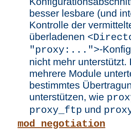
Konfigurationsabschnit
besser lesbare (und int
Kontrolle der vermittel
überladenen
<Direct
-Konfi
"proxy:...">
nicht mehr unterstützt.
mehrere Module untertei
bestimmtes Übertragun
unterstützen, wie
prox
und
proxy_ftp
prox
mod_negotiation