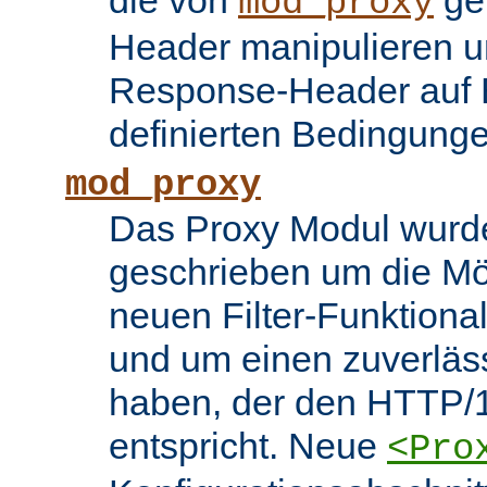
die von
ge
mod_proxy
Header manipulieren un
Response-Header auf 
definierten Bedingung
mod_proxy
Das Proxy Modul wurd
geschrieben um die Mö
neuen Filter-Funktiona
und um einen zuverläs
haben, der den HTTP/1
entspricht. Neue
<Pro