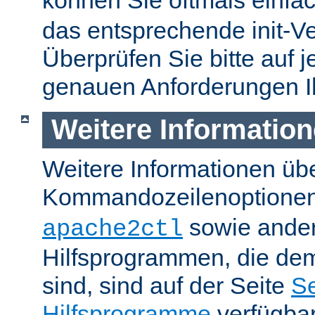
können Sie oftmals einfa
das entsprechende init-Ve
Überprüfen Sie bitte auf j
genauen Anforderungen I
Weitere Informatio
Weitere Informationen üb
Kommandozeilenoptione
sowie ande
apache2ctl
Hilfsprogrammen, die dem
sind, sind auf der Seite
Se
Hilfsprogramme
verfügbar.