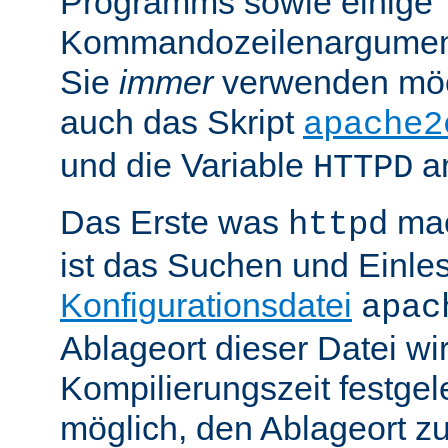
Programms sowie einige
Kommandozeilenargument
Sie
immer
verwenden möc
auch das Skript
apache2
und die Variable
am
HTTPD
Das Erste was
mac
httpd
ist das Suchen und Einle
Konfigurationsdatei
apac
Ablageort dieser Datei wi
Kompilierungszeit festgele
möglich, den Ablageort zu